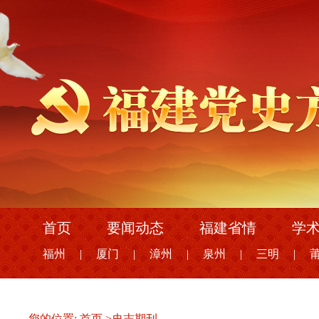
首页
要闻动态
福建省情
学
福州
|
厦门
|
漳州
|
泉州
|
三明
|
您的位置:
首页
>
史志期刊