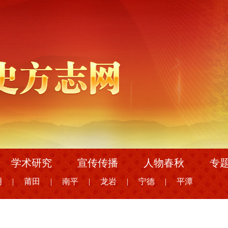
学术研究
宣传传播
人物春秋
专
明
|
莆田
|
南平
|
龙岩
|
宁德
|
平潭