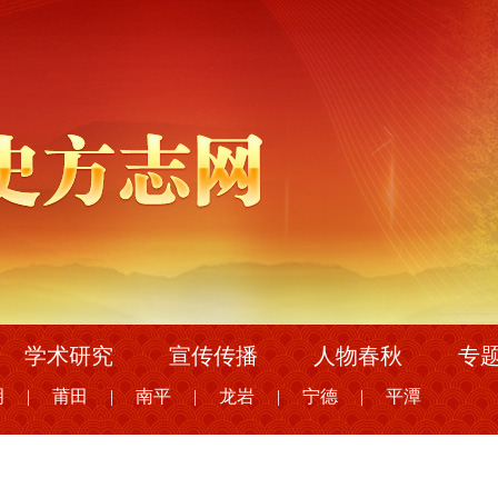
学术研究
宣传传播
人物春秋
专
明
|
莆田
|
南平
|
龙岩
|
宁德
|
平潭