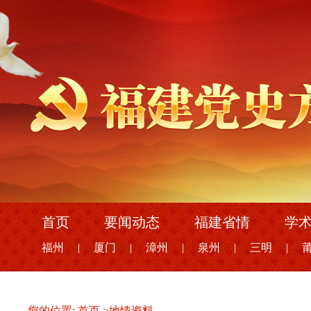
首页
要闻动态
福建省情
学
福州
|
厦门
|
漳州
|
泉州
|
三明
|
您的位置:
首页
>
地情资料